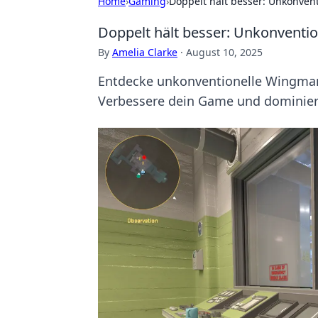
Home
›
Gaming
›
Doppelt hält besser: Unkonven
Doppelt hält besser: Unkonventi
By
Amelia Clarke
·
August 10, 2025
Entdecke unkonventionelle Wingman-S
Verbessere dein Game und dominier