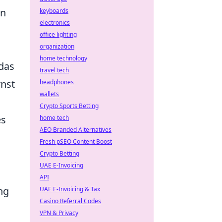
en
keyboards
electronics
office lighting
organization
home technology
 das
travel tech
rnst
headphones
wallets
Crypto Sports Betting
es
home tech
AEO Branded Alternatives
Fresh pSEO Content Boost
Crypto Betting
UAE E-Invoicing
API
ng
UAE E-Invoicing & Tax
Casino Referral Codes
VPN & Privacy