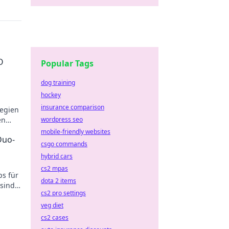
O
Popular Tags
dog training
hockey
insurance comparison
tegien
en
wordpress seo
lacht!
mobile-friendly websites
Duo-
csgo commands
hybrid cars
cs2 mpas
ps für
dota 2 items
sind
cs2 pro settings
 im
veg diet
cs2 cases