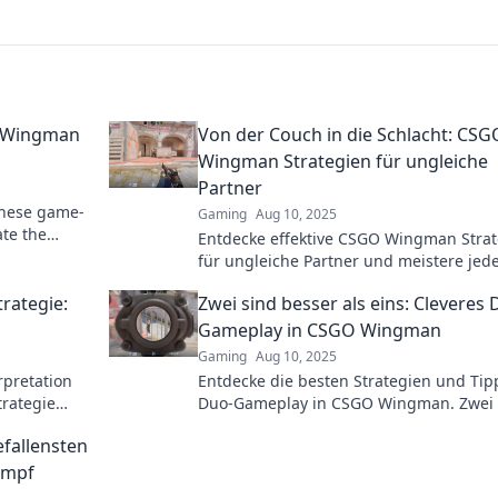
O Wingman
Von der Couch in die Schlacht: CSG
Wingman Strategien für ungleiche
Partner
these game-
Gaming
Aug 10, 2025
te the
Entdecke effektive CSGO Wingman Stra
s in every
für ungleiche Partner und meistere jed
Kampf – von der Couch direkt in die Sch
rategie:
Zwei sind besser als eins: Cleveres 
Gameplay in CSGO Wingman
Gaming
Aug 10, 2025
rpretation
Entdecke die besten Strategien und Tip
rategie
Duo-Gameplay in CSGO Wingman. Zwei 
 mehr
besser als eins – steigere deinen Erfolg
fallensten
Spiel!
ampf