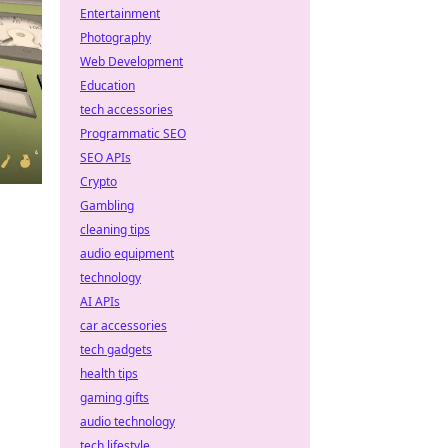
Entertainment
Photography
Web Development
Education
tech accessories
Programmatic SEO
SEO APIs
Crypto
Gambling
cleaning tips
audio equipment
technology
AI APIs
car accessories
tech gadgets
health tips
gaming gifts
audio technology
tech lifestyle