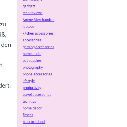
gadgets
tech reviews
Anime Merchandise
 zu
laptops
iß,
kitchen accessories
accessories
l den
gaming accessories
home audio
pet supplies
t
photography
phone accessories
lifestyle
dert.
productivity
travel accessories
tech tips
home decor
fitness
back to school