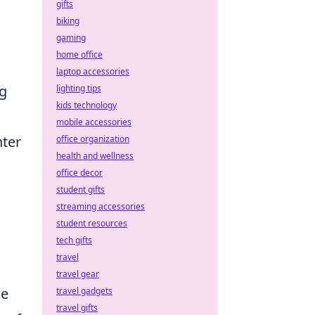
gifts
biking
gaming
home office
laptop accessories
eg
lighting tips
kids technology
mobile accessories
nter
office organization
health and wellness
office decor
student gifts
streaming accessories
student resources
tech gifts
travel
travel gear
ie
travel gadgets
travel gifts