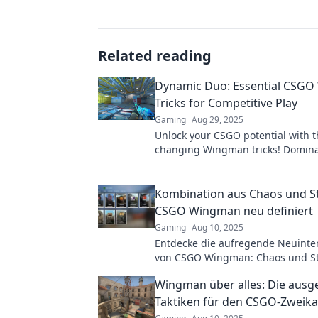
Related reading
Dynamic Duo: Essential CSG
Tricks for Competitive Play
Gaming
Aug 29, 2025
Unlock your CSGO potential with 
changing Wingman tricks! Domina
competition and elevate your skill
match!
Kombination aus Chaos und St
CSGO Wingman neu definiert
Gaming
Aug 10, 2025
Entdecke die aufregende Neuinte
von CSGO Wingman: Chaos und St
vereint für ultimative Siege! Jetzt
Wingman über alles: Die ausge
erfahren!
Taktiken für den CSGO-Zweik