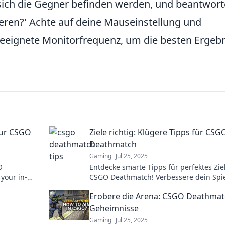
sich die Gegner befinden werden, und beantwort
ieren?' Achte auf deine Mauseinstellung und
geeignete Monitorfrequenz, um die besten Ergeb
our CSGO
Ziele richtig: Klügere Tipps für CSG
Deathmatch
Gaming
Jul 25, 2025
O
Entdecke smarte Tipps für perfektes Zie
 your in-
CSGO Deathmatch! Verbessere dein Spi
ttlefield
dominiere das Schlachtfeld jetzt!
Erobere die Arena: CSGO Deathma
Geheimnisse
Gaming
Jul 25, 2025