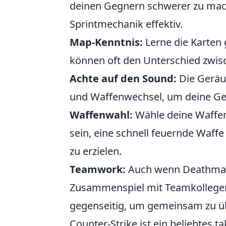
deinen Gegnern schwerer zu mache
Sprintmechanik effektiv.
Map-Kenntnis:
Lerne die Karten 
können oft den Unterschied zwi
Achte auf den Sound:
Die Geräus
und Waffenwechsel, um deine Geg
Waffenwahl:
Wähle deine Waffen
sein, eine schnell feuernde Waffe
zu erzielen.
Teamwork:
Auch wenn Deathmatch
Zusammenspiel mit Teamkollegen d
gegenseitig, um gemeinsam zu ü
Counter-Strike ist ein beliebtes t