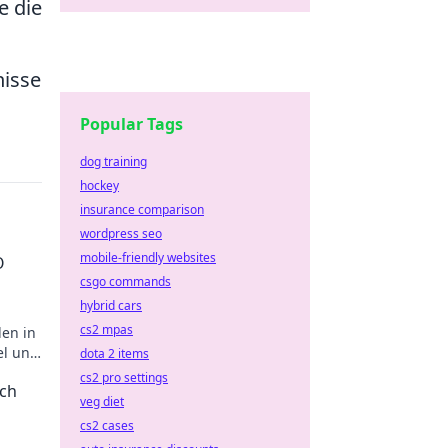
e die
nisse
Popular Tags
dog training
hockey
insurance comparison
wordpress seo
mobile-friendly websites
O
csgo commands
hybrid cars
cs2 mpas
len in
el und
dota 2 items
cs2 pro settings
tch
veg diet
cs2 cases