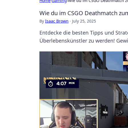
Home
›
Gaming
›
Wie du im CSGO Deathmatch zu
Wie du im CSGO Deathmatch zum 
By
Isaac Brown
·
July 25, 2025
Entdecke die besten Tipps und Str
Überlebenskünstler zu werden! Gew