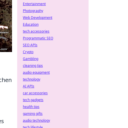
Entertainment
Photography
Web Development
Education
tech accessories
Programmatic SEO
SEO APIs
Crypto
Gambling
cleaning tips
audio equipment
schen
technology
AI APIs
car accessories
tech gadgets
health tips
gaming gifts
es
audio technology
tech lifestyle