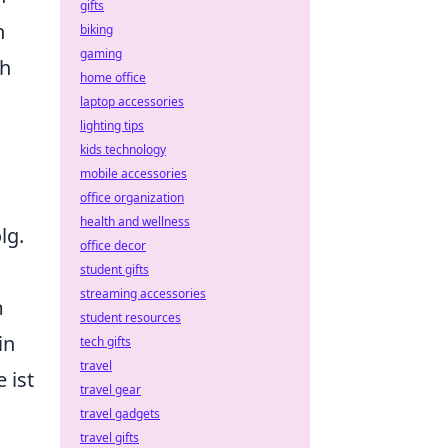
gifts
n
biking
gaming
ch
home office
laptop accessories
lighting tips
kids technology
mobile accessories
office organization
health and wellness
lg.
office decor
student gifts
streaming accessories
m
student resources
in
tech gifts
travel
 ist
travel gear
travel gadgets
travel gifts