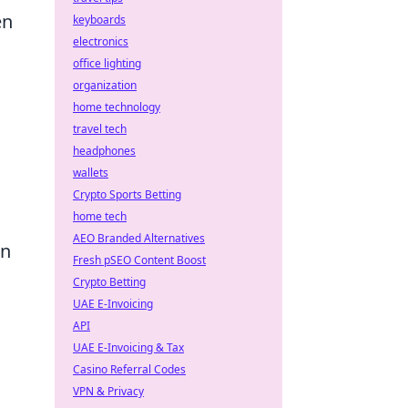
en
keyboards
electronics
office lighting
organization
home technology
travel tech
headphones
wallets
Crypto Sports Betting
home tech
AEO Branded Alternatives
en
Fresh pSEO Content Boost
Crypto Betting
UAE E-Invoicing
API
UAE E-Invoicing & Tax
Casino Referral Codes
VPN & Privacy