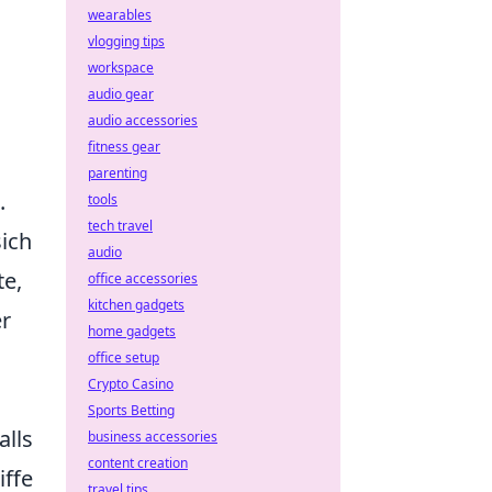
wearables
vlogging tips
workspace
audio gear
audio accessories
fitness gear
parenting
.
tools
tech travel
sich
audio
te,
office accessories
kitchen gadgets
r
home gadgets
office setup
Crypto Casino
Sports Betting
alls
business accessories
content creation
iffe
travel tips