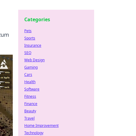
Categories
Pets
 zum
Sports
Insurance
SEO
Web Design
Gaming
Cars
Health
Software
Fitness
Finance
Beauty
Travel
Home Improvement
Technology