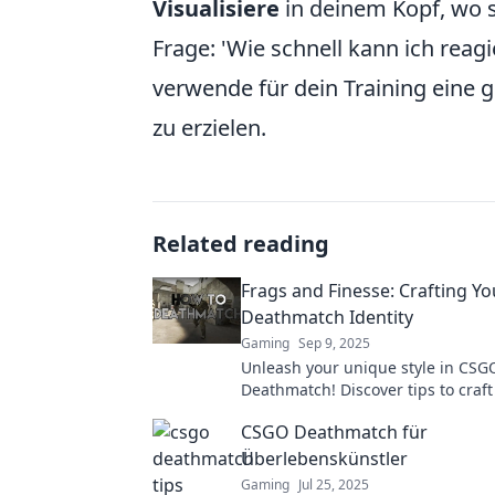
Visualisiere
in deinem Kopf, wo 
Frage: 'Wie schnell kann ich reag
verwende für dein Training eine 
zu erzielen.
Related reading
Frags and Finesse: Crafting Y
Deathmatch Identity
Gaming
Sep 9, 2025
Unleash your unique style in CSG
Deathmatch! Discover tips to craft
game identity and dominate the ba
CSGO Deathmatch für
with frags and finesse!
Überlebenskünstler
Gaming
Jul 25, 2025