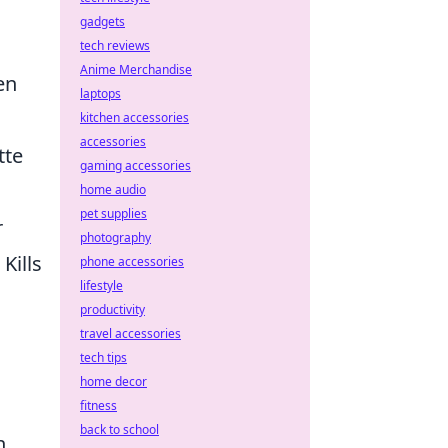
gadgets
tech reviews
Anime Merchandise
en
laptops
kitchen accessories
accessories
tte
gaming accessories
home audio
pet supplies
r
photography
Kills
phone accessories
lifestyle
productivity
travel accessories
tech tips
home decor
fitness
back to school
n