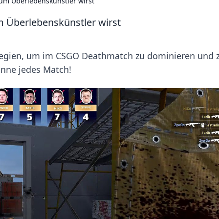
m Überlebenskünstler wirst
Überlebenskünstler wirst
ategien, um im CSGO Deathmatch zu dominieren und
inne jedes Match!