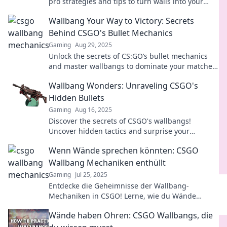
pro strategies and tips to turn walls into your
secret allies for victory.
Wallbang Your Way to Victory: Secrets
Behind CSGO's Bullet Mechanics
Gaming
Aug 29, 2025
Unlock the secrets of CS:GO’s bullet mechanics
and master wallbangs to dominate your matches.
Discover strategies for victory now!
Wallbang Wonders: Unraveling CSGO's
Hidden Bullets
Gaming
Aug 16, 2025
Discover the secrets of CSGO's wallbangs!
Uncover hidden tactics and surprise your
opponents with our ultimate guide to wallbang
Wenn Wände sprechen könnten: CSGO
wonders.
Wallbang Mechaniken enthüllt
Gaming
Jul 25, 2025
Entdecke die Geheimnisse der Wallbang-
Mechaniken in CSGO! Lerne, wie du Wände
durchdringst und deine Gegner überlistest.
Wände haben Ohren: CSGO Wallbangs, die