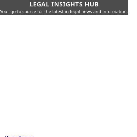
LEGAL INSIGHTS HUB
Your go-to source for the latest in legal news and information.