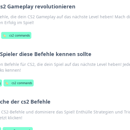
 cs2 Gameplay revolutionieren
ehle, die dein CS2 Gameplay auf das nächste Level heben! Mach d
en Erfolg im Spiel!
🏷️
cs2 commands
Spieler diese Befehle kennen sollte
n Befehle für CS2, die dein Spiel auf das nächste Level heben! Jed
icks kennen!
g
🏷️
cs2 commands
che der cs2 Befehle
CS2-Befehle und dominiere das Spiel! Enthülle Strategien und Tri
etzt klicken!