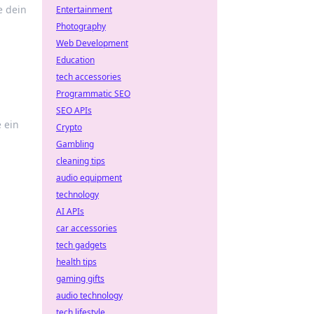
e dein
Entertainment
Photography
Web Development
Education
tech accessories
Programmatic SEO
SEO APIs
 ein
Crypto
Gambling
cleaning tips
audio equipment
technology
AI APIs
car accessories
tech gadgets
health tips
gaming gifts
audio technology
tech lifestyle