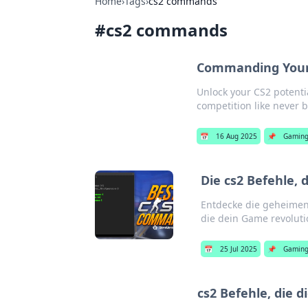
Home
›
Tags
›
cs2 commands
#
cs2 commands
Commanding Your 
Unlock your CS2 potenti
competition like never be
📅
16 Aug 2025
📌
Gamin
Die cs2 Befehle, 
Entdecke die geheimen C
die dein Game revoluti
📅
25 Jul 2025
📌
Gamin
cs2 Befehle, die 