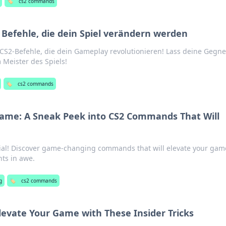
🏷️
cs2 commands
Befehle, die dein Spiel verändern werden
S2-Befehle, die dein Gameplay revolutionieren! Lass deine Gegne
Meister des Spiels!
🏷️
cs2 commands
me: A Sneak Peek into CS2 Commands That Will
ial! Discover game-changing commands that will elevate your gam
ts in awe.
g
🏷️
cs2 commands
evate Your Game with These Insider Tricks