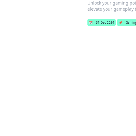
Unlock your gaming pote
elevate your gameplay t
📅
31 Dec 2024
📌
Gamin