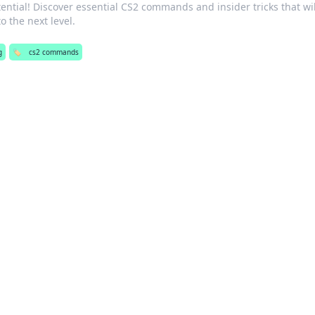
ntial! Discover essential CS2 commands and insider tricks that wil
o the next level.
g
🏷️
cs2 commands