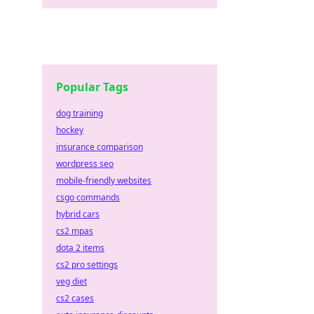
Popular Tags
dog training
hockey
insurance comparison
wordpress seo
mobile-friendly websites
csgo commands
hybrid cars
cs2 mpas
dota 2 items
cs2 pro settings
veg diet
cs2 cases