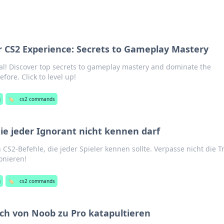
CS2 Experience: Secrets to Gameplay Mastery
al! Discover top secrets to gameplay mastery and dominate the
fore. Click to level up!
g
🏷️
cs2 commands
die jeder Ignorant nicht kennen darf
S2-Befehle, die jeder Spieler kennen sollte. Verpasse nicht die Tr
onieren!
g
🏷️
cs2 commands
dich von Noob zu Pro katapultieren