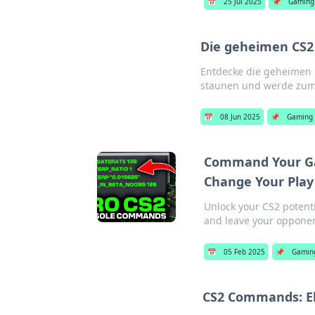
📅
25 Jul 2025
📌
Gaming
Die geheimen CS2 
Entdecke die geheimen C
staunen und werde zum 
📅
08 Jun 2025
📌
Gaming
Command Your Ga
Change Your Play
Unlock your CS2 potent
and leave your opponen
📅
05 Feb 2025
📌
Gamin
CS2 Commands: El