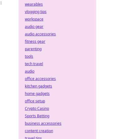
l
wearables
vlogging tips
workspace
audio gear
audio accessories
fitness gear
parenting
tools
tech travel
audio
office accessories
kitchen gadgets
home gadgets
office setup
Crypto Casino
Sports Betting
business accessories
content creation
travel tips