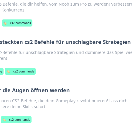
2-Befehle, die dir helfen, vom Noob zum Pro zu werden! Verbesser
e Konkurrenz!
🏷️
cs2 commands
steckten cs2 Befehle für unschlagbare Strategien
Befehle für unschlagbare Strategien und dominiere das Spiel wie
ren!
ng
🏷️
cs2 commands
dir die Augen öffnen werden
baren CS2-Befehle, die dein Gameplay revolutionieren! Lass dich
ere deine Skills sofort!
🏷️
cs2 commands