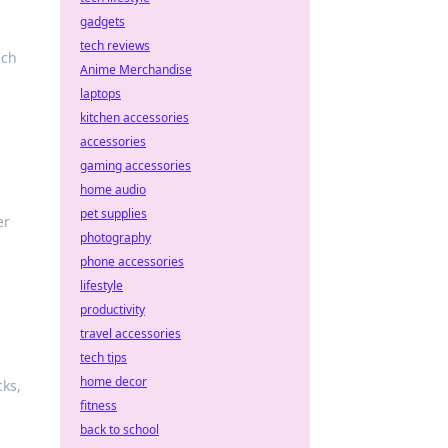
gadgets
tech reviews
ich
Anime Merchandise
laptops
kitchen accessories
accessories
gaming accessories
home audio
pet supplies
er
photography
phone accessories
lifestyle
productivity
travel accessories
tech tips
home decor
cks,
fitness
back to school