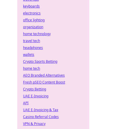
keyboards
electronics
office lighting
organization
home technology
travel tech
headphones
wallets
Crypto Sports Betting
home tech
AEO Branded Alternatives
Fresh pSEO Content Boost
Crypto Betting
UAE E-Invoicing
API
UAE E-Invoicing & Tax
Casino Referral Codes
VPN & Privacy