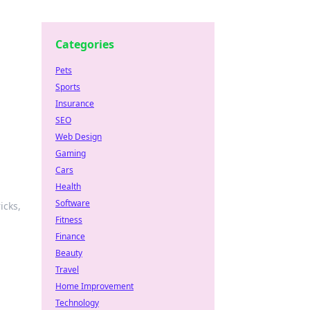
Categories
Pets
Sports
Insurance
SEO
Web Design
Gaming
Cars
Health
Software
icks,
Fitness
Finance
Beauty
Travel
Home Improvement
Technology