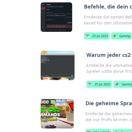
Befehle, die dein
Entdecke die besten Bef
bereit für den ultimativ
📅
25 Jul 2025
📌
Gaming
Warum jeder cs2 
Entdecke die ultimative
Spieler sollte diese Tr
📅
25 Jul 2025
📌
Gamin
Die geheime Spra
Entdecke die geheimen 
die nur Profis kennen. J