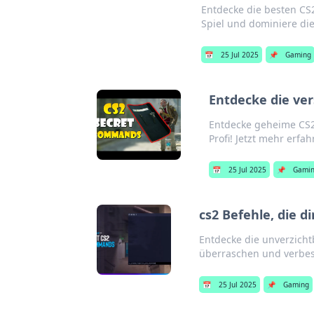
Entdecke die besten CS
Spiel und dominiere di
📅
25 Jul 2025
📌
Gaming
Entdecke die ver
Entdecke geheime CS2-
Profi! Jetzt mehr erfah
📅
25 Jul 2025
📌
Gami
cs2 Befehle, die 
Entdecke die unverzicht
überraschen und verbess
📅
25 Jul 2025
📌
Gaming